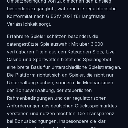
Umsatzbedingung von 20x machen den Einstieg
besonders zugänglich, während die regulatorische
Konformität nach GlüStV 2021 für langfristige
Verlässlichkeit sorgt.
Erfahrene Spieler schätzen besonders die
datengestützte Spielauswahl: Mit über 3.000
verfügbaren Titeln aus den Kategorien Slots, Live-
Casino und Sportwetten bietet das Spielangebot
eine breite Basis für unterschiedliche Spielstrategien.
Die Plattform richtet sich an Spieler, die nicht nur
Unterhaltung suchen, sondern die Mechanismen
der Bonusverwaltung, der steuerlichen
Rahmenbedingungen und der regulatorischen
Anforderungen des deutschen Glücksspielmarktes
verstehen und nutzen möchten. Die Transparenz
bei Bonusbedingungen, insbesondere die klar