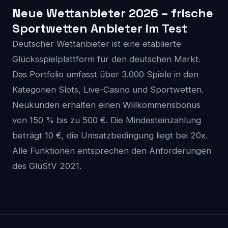
Neue Wettanbieter 2026 – frische
Sportwetten Anbieter im Test
Deutscher Wettanbieter ist eine etablierte
Glücksspielplattform für den deutschen Markt.
Das Portfolio umfasst über 3.000 Spiele in den
Kategorien Slots, Live-Casino und Sportwetten.
Neukunden erhalten einen Willkommensbonus
von 150 % bis zu 500 €. Die Mindesteinzahlung
beträgt 10 €, die Umsatzbedingung liegt bei 20x.
Alle Funktionen entsprechen den Anforderungen
des GlüStV 2021.