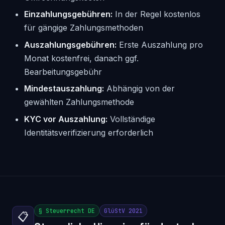
Einzahlungsgebühren:
In der Regel kostenlos
für gängige Zahlungsmethoden
Auszahlungsgebühren:
Erste Auszahlung pro
Monat kostenfrei, danach ggf.
Bearbeitungsgebühr
Mindestauszahlung:
Abhängig von der
gewählten Zahlungsmethode
KYC vor Auszahlung:
Vollständige
Identitätsverifizierung erforderlich
§ Steuerrecht DE
GlüStV 2021
📋