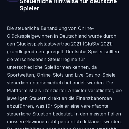
Steuerliche Hinweise für deutsche
Spieler
Die steuerliche Behandlung von Online-
Glücksspielgewinnen in Deutschland wurde durch
den Glücksspielstaatsvertrag 2021 (GlüStV 2021)
grundlegend neu geregelt. Deutsche Spieler sollten
die verschiedenen Steuerregime für
unterschiedliche Spielformen kennen, da
Sportwetten, Online-Slots und Live-Casino-Spiele
steuerlich unterschiedlich behandelt werden. Die
Plattform ist als lizenzierter Anbieter verpflichtet, die
jeweiligen Steuern direkt an die Finanzbehörden
abzuführen, was für Spieler eine vereinfachte
steuerliche Situation bedeutet. In den meisten Fällen
müssen Gewinne nicht persönlich deklariert werden.