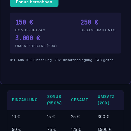
Bonus berechnen
150 €
250 €
BONUS-BETRAG
GESAMT IM KONTO
3.000 €
UMSATZBEDARF (20X)
18+ · Min. 10 € Einzahlung · 20x Umsatzbedingung · T&C gelten
BONUS
UMSATZ
MI
EINZAHLUNG
GESAMT
(150%)
(20X)
EI
10 €
15 €
25 €
300 €
✅ 1
50 €
75 €
125 €
1.500 €
✅ 1