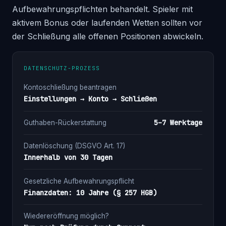
Aufbewahrungspflichten behandelt. Spieler mit
aktivem Bonus oder laufenden Wetten sollten vor
der Schließung alle offenen Positionen abwickeln.
DATENSCHUTZ-PROZESS
Kontoschließung beantragen
Einstellungen → Konto → Schließen
5–7 Werktage
Guthaben-Rückerstattung
Datenlöschung (DSGVO Art. 17)
Innerhalb von 30 Tagen
Gesetzliche Aufbewahrungspflicht
Finanzdaten: 10 Jahre (§ 257 HGB)
Wiedereröffnung möglich?