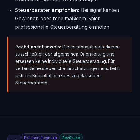
Steuerberater empfohlen:
Bei signifikanten
Gewinnen oder regelmäßigem Spiel:
professionelle Steuerberatung einholen
Rechtlicher Hinweis:
Diese Informationen dienen
ausschließlich der allgemeinen Orientierung und
ersetzen keine individuelle Steuerberatung. Für
verbindliche steuerliche Einschätzungen empfiehlt
sich die Konsultation eines zugelassenen
Steuerberaters.
Partnerprogramm
RevShare