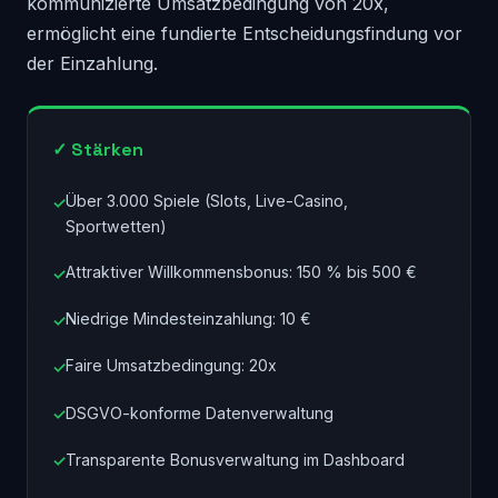
kommunizierte Umsatzbedingung von 20x,
ermöglicht eine fundierte Entscheidungsfindung vor
der Einzahlung.
✓ Stärken
Über 3.000 Spiele (Slots, Live-Casino,
Sportwetten)
Attraktiver Willkommensbonus: 150 % bis 500 €
Niedrige Mindesteinzahlung: 10 €
Faire Umsatzbedingung: 20x
DSGVO-konforme Datenverwaltung
Transparente Bonusverwaltung im Dashboard