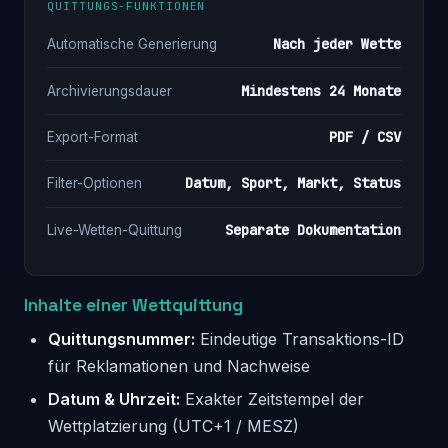
QUITTUNGS-FUNKTIONEN
Nach jeder Wette
Automatische Generierung
Mindestens 24 Monate
Archivierungsdauer
PDF / CSV
Export-Format
Datum, Sport, Markt, Status
Filter-Optionen
Separate Dokumentation
Live-Wetten-Quittung
Inhalte einer Wettquittung
Quittungsnummer:
Eindeutige Transaktions-ID
für Reklamationen und Nachweise
Datum & Uhrzeit:
Exakter Zeitstempel der
Wettplatzierung (UTC+1 / MESZ)