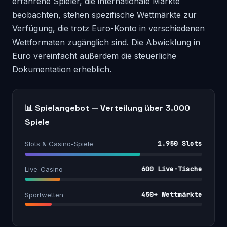
erfahrene Spieler, die internationale Märkte
beobachten, stehen spezifische Wettmärkte zur
Verfügung, die trotz Euro-Konto in verschiedenen
Wettformaten zugänglich sind. Die Abwicklung in
Euro vereinfacht außerdem die steuerliche
Dokumentation erheblich.
📊 Spielangebot — Verteilung über 3.000
Spiele
1.950 Slots
Slots & Casino-Spiele
600 Live-Tische
Live-Casino
450+ Wettmärkte
Sportwetten