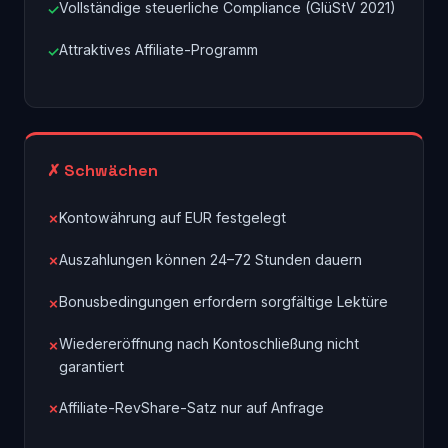
Vollständige steuerliche Compliance (GlüStV 2021)
Attraktives Affiliate-Programm
✗ Schwächen
Kontowährung auf EUR festgelegt
Auszahlungen können 24–72 Stunden dauern
Bonusbedingungen erfordern sorgfältige Lektüre
Wiedereröffnung nach Kontoschließung nicht
garantiert
Affiliate-RevShare-Satz nur auf Anfrage