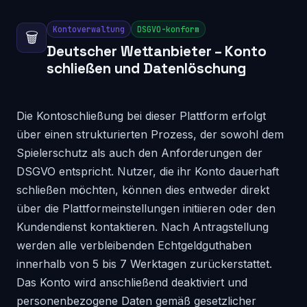
Kontoverwaltung
DSGVO-konform
🗑️
Deutscher Wettanbieter – Konto
schließen und Datenlöschung
Die Kontoschließung bei dieser Plattform erfolgt
über einen strukturierten Prozess, der sowohl dem
Spielerschutz als auch den Anforderungen der
DSGVO entspricht. Nutzer, die ihr Konto dauerhaft
schließen möchten, können dies entweder direkt
über die Plattformeinstellungen initiieren oder den
Kundendienst kontaktieren. Nach Antragstellung
werden alle verbleibenden Echtgeldguthaben
innerhalb von 5 bis 7 Werktagen zurückerstattet.
Das Konto wird anschließend deaktiviert und
personenbezogene Daten gemäß gesetzlicher