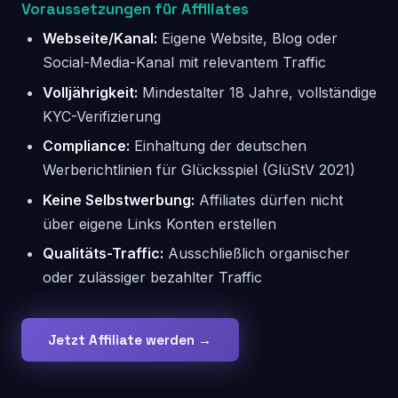
Voraussetzungen für Affiliates
Webseite/Kanal:
Eigene Website, Blog oder
Social-Media-Kanal mit relevantem Traffic
Volljährigkeit:
Mindestalter 18 Jahre, vollständige
KYC-Verifizierung
Compliance:
Einhaltung der deutschen
Werberichtlinien für Glücksspiel (GlüStV 2021)
Keine Selbstwerbung:
Affiliates dürfen nicht
über eigene Links Konten erstellen
Qualitäts-Traffic:
Ausschließlich organischer
oder zulässiger bezahlter Traffic
Jetzt Affiliate werden →