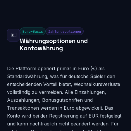
Euro-Basis
Zahlungsoptionen
💶
Währungsoptionen und
Kontowährung
Die Plattform operiert primär in Euro (€) als
Standardwährung, was für deutsche Spieler den
entscheidenden Vorteil bietet, Wechselkursverluste
vollständig zu vermeiden. Alle Einzahlungen,
Auszahlungen, Bonusgutschriften und
Transaktionen werden in Euro abgewickelt. Das
Konto wird bei der Registrierung auf EUR festgelegt
und kann nachträglich nicht geändert werden. Für